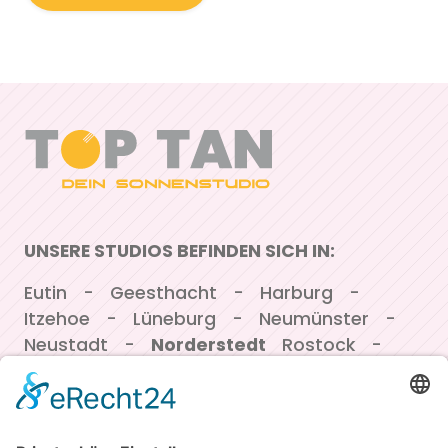
UNSERE STUDIOS BEFINDEN SICH IN:
Navigation überspringen
Eutin
Geesthacht
Harburg
Itzehoe
Lüneburg
Neumünster
Neustadt
Norderstedt
Rostock
Winsen/Luhe